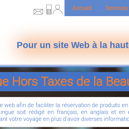
Accueil
Services
Pour un site Web à la haut
e Hors Taxes de la Bea
te web afin de faciliter la réservation de produits e
ilingue soit rédigé en français, en anglais et e
ant votre voyage en plus d’avoir diverses informati