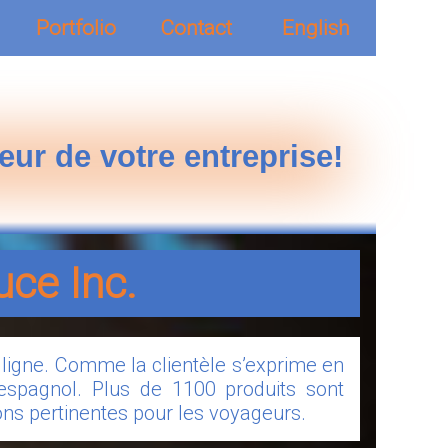
Portfolio
Contact
English
eur de votre entreprise!
uce Inc.
n ligne. Comme la clientèle s’exprime en
n espagnol. Plus de 1100 produits sont
ons pertinentes pour les voyageurs.