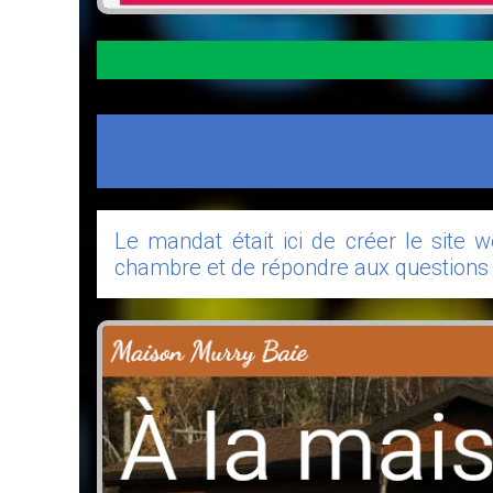
Le mandat était ici de créer le site 
chambre et de répondre aux questions fr