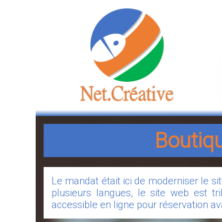
Boutiqu
Le mandat était ici de moderniser le si
plusieurs langues, le site web est tr
accessible en ligne pour réservation av